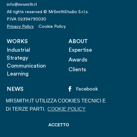
info@mrsmith.it
All rights reserved © MrSmithStudio S.r.l.s.
P.IVA 02394790030
Privacy Policy
Cookie Policy
WORKS
ABOUT
Industrial
Expertise
Strategy
Awards
Communication
Clients
Learning
NEWS
Facebook
CONTACT
Twitter
MRSMITH.IT UTILIZZA COOKIES TECNICI E
LENS
Instagram
DI TERZE PARTI.
COOKIE POLICY
Linkedin
ACCETTO