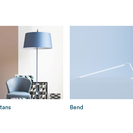
tans
Bend