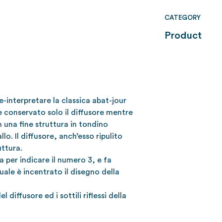
CATEGORY
Product
e-interpretare la classica abat-jour
e conservato solo il diffusore mentre
 una fine struttura in tondino
llo. Il diffusore, anch’esso ripulito
uttura.
ta per indicare il numero 3, e fa
uale è incentrato il disegno della
 diffusore ed i sottili riflessi della